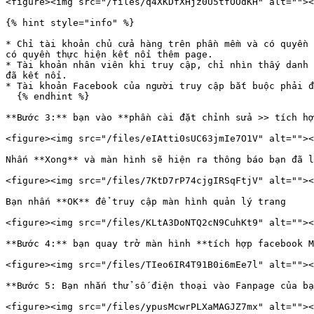
<figure><img src="/files/q4XKDfXHjz0U5tfOOdKH" alt=""><
{% hint style="info" %}

* Chỉ tài khoản chủ cửa hàng trên phần mềm và có quyền 
có quyền thực hiện kết nối thêm page.

* Tài khoản nhân viên khi truy cập, chỉ nhìn thấy danh 
đã kết nối.

* Tài khoản Facebook của người truy cập bắt buộc phải đ
  {% endhint %}

**Bước 3:** bạn vào **phần cài đặt chỉnh sửa >> tích hợ
<figure><img src="/files/eIAtti0sUC63jmIe7O1V" alt=""><
Nhấn **Xong** và màn hình sẽ hiện ra thông báo bạn đã l
<figure><img src="/files/7KtD7rP74cjgIRSqFtjV" alt=""><
Bạn nhấn **OK** để truy cập màn hình quản lý trang

<figure><img src="/files/KLtA3DoNTQ2cN9CuhKt9" alt=""><
**Bước 4:** bạn quay trở màn hình **tích hợp facebook M
<figure><img src="/files/TIeo6IR4T91B0i6mEe7l" alt=""><
**Bước 5: Bạn nhắn thử số điện thoại vào Fanpage của bạ
<figure><img src="/files/ypusMcwrPLXaMAGJZ7mx" alt=""><