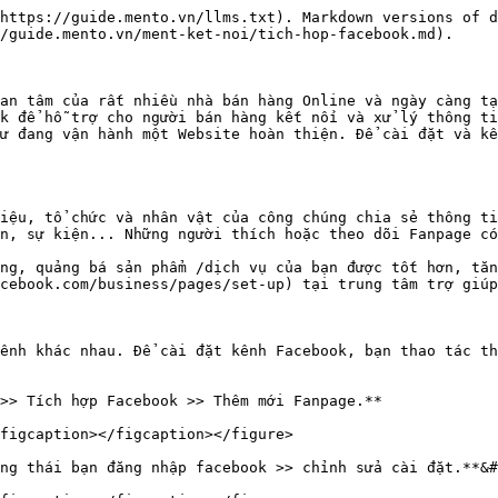
https://guide.mento.vn/llms.txt). Markdown versions of d
/guide.mento.vn/ment-ket-noi/tich-hop-facebook.md).

an tâm của rất nhiều nhà bán hàng Online và ngày càng tạ
k để hỗ trợ cho người bán hàng kết nối và xử lý thông ti
ư đang vận hành một Website hoàn thiện. Để cài đặt và kế
iệu, tổ chức và nhân vật của công chúng chia sẻ thông ti
n, sự kiện... Những người thích hoặc theo dõi Fanpage có
ng, quảng bá sản phẩm /dịch vụ của bạn được tốt hơn, tăn
cebook.com/business/pages/set-up) tại trung tâm trợ giúp
ênh khác nhau. Để cài đặt kênh Facebook, bạn thao tác th
>> Tích hợp Facebook >> Thêm mới Fanpage.**

figcaption></figcaption></figure>

ng thái bạn đăng nhập facebook >> chỉnh sửa cài đặt.**&#