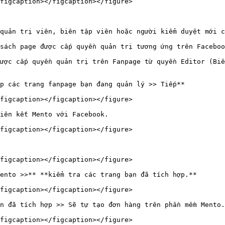
figcaption></figcaption></figure>

quản trị viên, biên tập viên hoặc người kiểm duyệt mới c
sách page được cấp quyền quản trị tương ứng trên Faceboo
ược cấp quyền quản trị trên Fanpage từ quyền Editor (Biê
p các trang fanpage bạn đang quản lý >> Tiếp**

figcaption></figcaption></figure>

iên kết Mento với Facebook.

figcaption></figcaption></figure>

figcaption></figcaption></figure>

ento >>** **kiểm tra các trang bạn đã tích hợp.**

figcaption></figcaption></figure>

n đã tích hợp >> Sẽ tự tạo đơn hàng trên phần mềm Mento.
figcaption></figcaption></figure>
