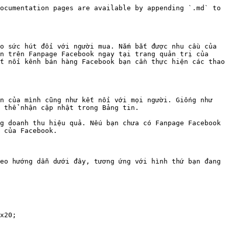
ocumentation pages are available by appending `.md` to 
o sức hút đối với người mua. Nắm bắt được nhu cầu của 
n trên Fanpage Facebook ngay tại trang quản trị của 
t nối kênh bán hàng Facebook bạn cần thực hiện các thao 
n của mình cũng như kết nối với mọi người. Giống như 
 thể nhận cập nhật trong Bảng tin.

g doanh thu hiệu quả. Nếu bạn chưa có Fanpage Facebook 
 của Facebook.

eo hướng dẫn dưới đây, tương ứng với hình thứ bạn đang 
x20;
