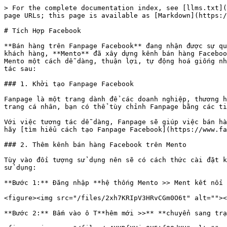
> For the complete documentation index, see [llms.txt](
page URLs; this page is available as [Markdown](https:/
# Tích Hợp Facebook

**Bán hàng trên Fanpage Facebook** đang nhận được sự qu
khách hàng, **Mento** đã xây dựng kênh bán hàng Faceboo
Mento một cách dễ dàng, thuận lợi, tự động hoá giống nh
tác sau:

### 1. Khởi tạo Fanpage Facebook

Fanpage là một trang dành để các doanh nghiệp, thương h
trang cá nhân, bạn có thể tùy chỉnh Fanpage bằng các ti
Với việc tương tác dễ dàng, Fanpage sẽ giúp việc bán hà
hãy [tìm hiểu cách tạo Fanpage Facebook](https://www.fa
### 2. Thêm kênh bán hàng Facebook trên Mento

Tùy vào đối tượng sử dụng nên sẽ có cách thức cài đặt k
sử dụng:

**Bước 1:** Đăng nhập **hệ thống Mento >> Ment kết nối 
<figure><img src="/files/2xh7KRIpV3HRvCGm0O6t" alt=""><
**Bước 2:** Bấm vào ô T**hêm mới >>** **chuyển sang trạ