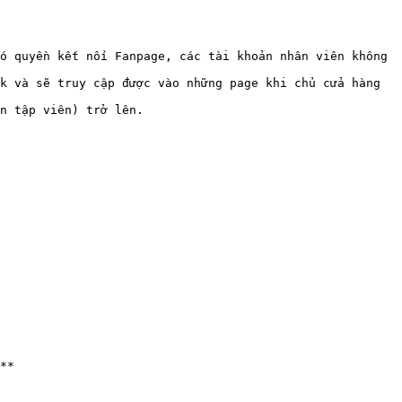
ó quyền kết nối Fanpage, các tài khoản nhân viên không 
k và sẽ truy cập được vào những page khi chủ cửa hàng 
n tập viên) trở lên.

**
